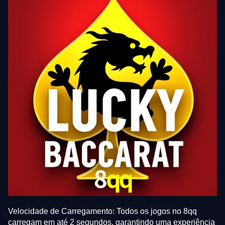
Velocidade de Carregamento: Todos os jogos no 8qq
carregam em até 2 segundos, garantindo uma experiência