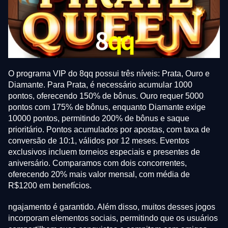
O programa VIP do 8qq possui três níveis: Prata, Ouro e
Diamante. Para Prata, é necessário acumular 1000
pontos, oferecendo 150% de bônus. Ouro requer 5000
pontos com 175% de bônus, enquanto Diamante exige
10000 pontos, permitindo 200% de bônus e saque
prioritário. Pontos acumulados por apostas, com taxa de
conversão de 10:1, válidos por 12 meses. Eventos
exclusivos incluem torneios especiais e presentes de
aniversário. Comparamos com dois concorrentes,
oferecendo 20% mais valor mensal, com média de
R$1200 em benefícios.
ngajamento é garantido. Além disso, muitos desses jogos
incorporam elementos sociais, permitindo que os usuários