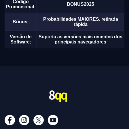
Código
BONUS2025
Promocional:
Probabilidades MAIORES, retirada
Bônus:
rápida
Versão de
Suporta as versões mais recentes dos
Software:
principais navegadores