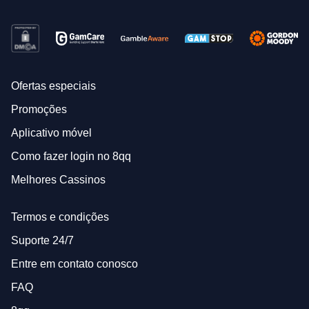
Ofertas especiais
Promoções
Aplicativo móvel
Como fazer login no 8qq
Melhores Cassinos
Termos e condições
Suporte 24/7
Entre em contato conosco
FAQ